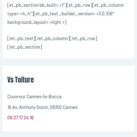
[et_pb_section bb_built= »1″][et_pb_row][et_pb_column
type= »4_4″][et_pb_text _builder_version= »3.0.106″
background_layout= »light »]
[/et_pb_text][/et_pb_column][/et_pb_row]
[/et_pb_section]
Vs Toiture
Couvreur Cannes-la-Bocca
16 Av. Anthony Dozol, 06150 Cannes
06 27 17 24 16