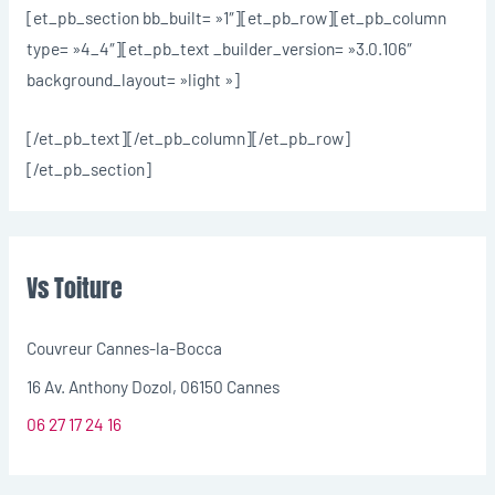
[et_pb_section bb_built= »1″][et_pb_row][et_pb_column
type= »4_4″][et_pb_text _builder_version= »3.0.106″
background_layout= »light »]
[/et_pb_text][/et_pb_column][/et_pb_row]
[/et_pb_section]
Vs Toiture
Couvreur Cannes-la-Bocca
16 Av. Anthony Dozol, 06150 Cannes
06 27 17 24 16