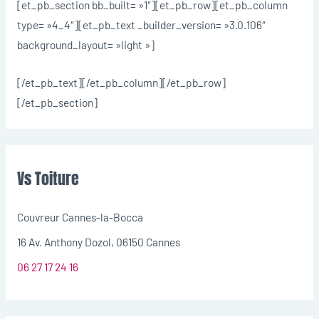
[et_pb_section bb_built= »1″][et_pb_row][et_pb_column
type= »4_4″][et_pb_text _builder_version= »3.0.106″
background_layout= »light »]
[/et_pb_text][/et_pb_column][/et_pb_row]
[/et_pb_section]
Vs Toiture
Couvreur Cannes-la-Bocca
16 Av. Anthony Dozol, 06150 Cannes
06 27 17 24 16