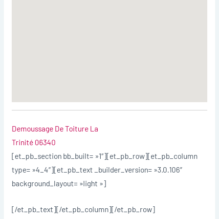
Demoussage De Toiture La
Trinité 06340
[et_pb_section bb_built= »1″][et_pb_row][et_pb_column
type= »4_4″][et_pb_text _builder_version= »3.0.106″
background_layout= »light »]
[/et_pb_text][/et_pb_column][/et_pb_row]