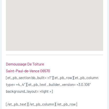
Demoussage De Toiture
Saint-Paul-de-Vence 06570
[et_pb_section bb_built= »1″][et_pb_row][et_pb_column
type= »4_4″][et_pb_text _builder_version= »3.0.106″
background_layout= »light »]
[/et_pb_text][/et_pb_column][/et_pb_row]