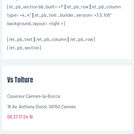
[et_pb_section bb_built= »1″][et_pb_row][et_pb_column
type= »4_4″][et_pb_text _builder_version= »3.0.106″
background_layout= »light »]
[/et_pb_text][/et_pb_column][/et_pb_row]
[/et_pb_section]
Vs Toiture
Couvreur Cannes-la-Bocca
16 Av. Anthony Dozol, 06150 Cannes
06 27 17 24 16