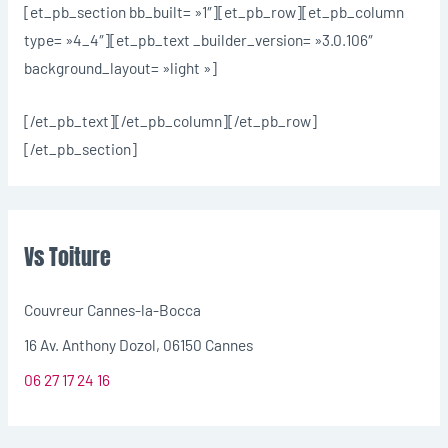
[et_pb_section bb_built= »1″][et_pb_row][et_pb_column
type= »4_4″][et_pb_text _builder_version= »3.0.106″
background_layout= »light »]
[/et_pb_text][/et_pb_column][/et_pb_row]
[/et_pb_section]
Vs Toiture
Couvreur Cannes-la-Bocca
16 Av. Anthony Dozol, 06150 Cannes
06 27 17 24 16