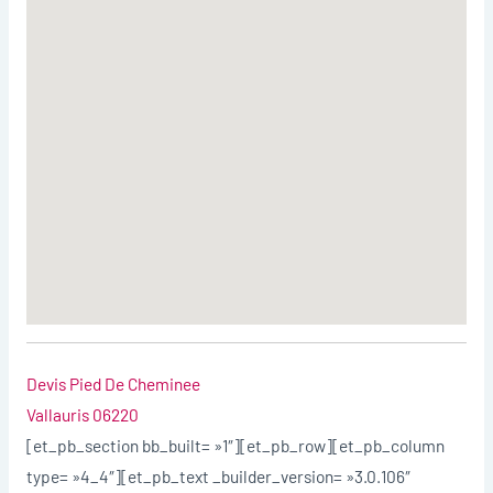
Devis Pied De Cheminee
Vallauris 06220
[et_pb_section bb_built= »1″][et_pb_row][et_pb_column
type= »4_4″][et_pb_text _builder_version= »3.0.106″