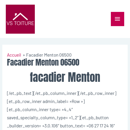
Accueil
Facadier Menton 06500
Facadier Menton 06500
facadier Menton
[/et_pb_text][/et_pb_column_inner][/et_pb_row_inner]
[et_pb_row_inner admin_label= »Row »]
[et_pb_column_inner type= »4_4″
saved_specialty_column_type= »1_2″][et_pb_button
_builder_version= »3.0.106″ button_text= »06 27 17 24 16″