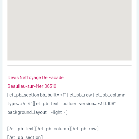
Devis Nettoyage De Facade
Beaulieu-sur-Mer 06310
[et_pb_section bb_built= »1″][et_pb_row][et_pb_column
type= »4_4″][et_pb_text _builder_version= »3.0.106″
background_layout= »light »]
[/et_pb_text][/et_pb_column][/et_pb_row]
[/et_pb_section]