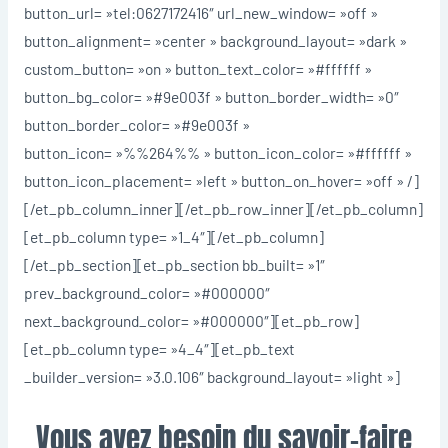
button_url= »tel:0627172416″ url_new_window= »off »
button_alignment= »center » background_layout= »dark »
custom_button= »on » button_text_color= »#ffffff »
button_bg_color= »#9e003f » button_border_width= »0″
button_border_color= »#9e003f »
button_icon= »%%264%% » button_icon_color= »#ffffff »
button_icon_placement= »left » button_on_hover= »off » /]
[/et_pb_column_inner][/et_pb_row_inner][/et_pb_column]
[et_pb_column type= »1_4″][/et_pb_column]
[/et_pb_section][et_pb_section bb_built= »1″
prev_background_color= »#000000″
next_background_color= »#000000″][et_pb_row]
[et_pb_column type= »4_4″][et_pb_text
_builder_version= »3.0.106″ background_layout= »light »]
Vous avez besoin du savoir-faire