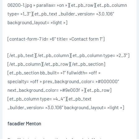
06200-1.jpg » parallax= »on »][et_pb_row][et_pb_column
type= »1_3″][et_pb_text _builder_version= »3.0.106″
background_layout= »light »]
[contact-form-7 id= »6″ title= »Contact form 1″]
[/et_pb_text][/et_pb_column][et_pb_column type= »2_3″]
[/et_pb_column][/et_pb_row][/et_pb_section]
[et_pb_section bb_built= »1″ fullwidth= »off »
specialty= »off » prev_background_color= »#000000″
next_background_color= »#9e003f »][et_pb_row]
[et_pb_column type= »4_4″][et_pb_text
_builder_version= »3.0.106″ background_layout= »light »]
facadier Menton