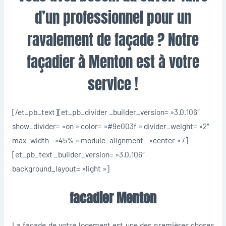
d’un professionnel pour un
ravalement de façade ? Notre
façadier à Menton
est à votre
service !
[/et_pb_text][et_pb_divider _builder_version= »3.0.106″
show_divider= »on » color= »#9e003f » divider_weight= »2″
max_width= »45% » module_alignment= »center » /]
[et_pb_text _builder_version= »3.0.106″
background_layout= »light »]
facadier Menton
La façade de votre logement est une des premières choses