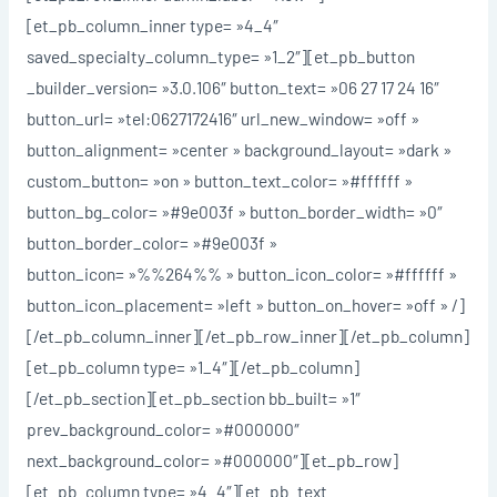
[et_pb_column_inner type= »4_4″
saved_specialty_column_type= »1_2″][et_pb_button
_builder_version= »3.0.106″ button_text= »06 27 17 24 16″
button_url= »tel:0627172416″ url_new_window= »off »
button_alignment= »center » background_layout= »dark »
custom_button= »on » button_text_color= »#ffffff »
button_bg_color= »#9e003f » button_border_width= »0″
button_border_color= »#9e003f »
button_icon= »%%264%% » button_icon_color= »#ffffff »
button_icon_placement= »left » button_on_hover= »off » /]
[/et_pb_column_inner][/et_pb_row_inner][/et_pb_column]
[et_pb_column type= »1_4″][/et_pb_column]
[/et_pb_section][et_pb_section bb_built= »1″
prev_background_color= »#000000″
next_background_color= »#000000″][et_pb_row]
[et_pb_column type= »4_4″][et_pb_text