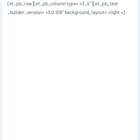
[et_pb_row][et_pb_column type= »3_4″][et_pb_text
_builder_version= »3.0.106″ background_layout= »light »]