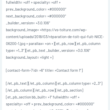
fullwidth= »off » specialty= »off »
prev_background_color= »#000000″
next_background_color= »#000000″
_builder_version= »3.0.106″
background_image= »https://vs-toiture.com/wp-
content/uploads/2018/03/réparation-de-toit-qui-fuit-NICE-
06200-1.jpg » parallax= »on »][et_pb_row][et_pb_column
type= »1_3″][et_pb_text _builder_version= »3.0.106″
background_layout= »light »]
[contact-form-7 id= »6″ title= »Contact form 1″]
[/et_pb_text][/et_pb_column][et_pb_column type= »2_3″]
[/et_pb_column][/et_pb_row][/et_pb_section]
[et_pb_section bb_built= »1″ fullwidth= »off »
specialty= »off » prev_background_color= »#000000″