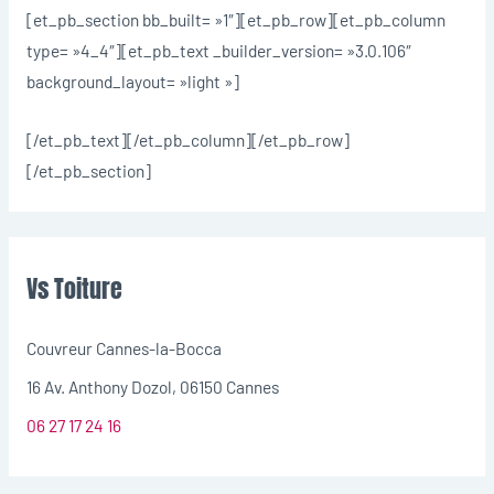
[et_pb_section bb_built= »1″][et_pb_row][et_pb_column
type= »4_4″][et_pb_text _builder_version= »3.0.106″
background_layout= »light »]
[/et_pb_text][/et_pb_column][/et_pb_row]
[/et_pb_section]
Vs Toiture
Couvreur Cannes-la-Bocca
16 Av. Anthony Dozol, 06150 Cannes
06 27 17 24 16