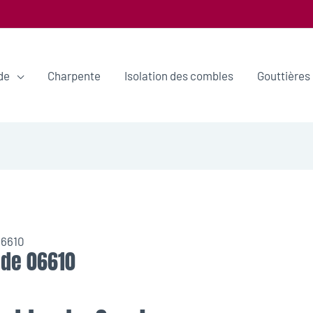
de
Charpente
Isolation des combles
Gouttières
06610
ude 06610