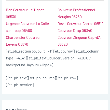
Bon Couvreur Le Tignet
Couvreur Professionnel
06530
Mougins 06250
Urgence Couvreur La Colle-
Devis Couvreur Carros 06510
sur-Loup 06480
Couvreur Drap 06340
Charpentier Couvreur
Couvreur Zingueur Cap-d'Ail
Levens 06670
06320
[et_pb_section bb_built= »1″][et_pb_row][et_pb_column
type= »4_4″][et_pb_text _builder_version= »3.0.106″
background_layout= »light »]
[/et_pb_text][/et_pb_column][/et_pb_row]
[/et_pb_section]