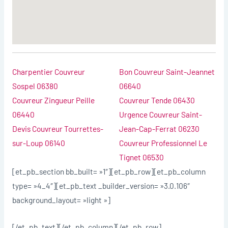
Charpentier Couvreur
Bon Couvreur Saint-Jeannet
Sospel 06380
06640
Couvreur Zingueur Peille
Couvreur Tende 06430
06440
Urgence Couvreur Saint-
Devis Couvreur Tourrettes-
Jean-Cap-Ferrat 06230
sur-Loup 06140
Couvreur Professionnel Le
Tignet 06530
[et_pb_section bb_built= »1″][et_pb_row][et_pb_column
type= »4_4″][et_pb_text _builder_version= »3.0.106″
background_layout= »light »]
[/et_pb_text][/et_pb_column][/et_pb_row]