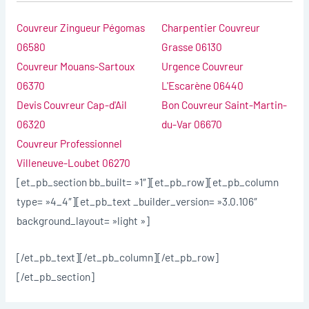
Couvreur Zingueur Pégomas
Charpentier Couvreur
06580
Grasse 06130
Couvreur Mouans-Sartoux
Urgence Couvreur
06370
L'Escarène 06440
Devis Couvreur Cap-d'Ail
Bon Couvreur Saint-Martin-
06320
du-Var 06670
Couvreur Professionnel
Villeneuve-Loubet 06270
[et_pb_section bb_built= »1″][et_pb_row][et_pb_column
type= »4_4″][et_pb_text _builder_version= »3.0.106″
background_layout= »light »]
[/et_pb_text][/et_pb_column][/et_pb_row]
[/et_pb_section]